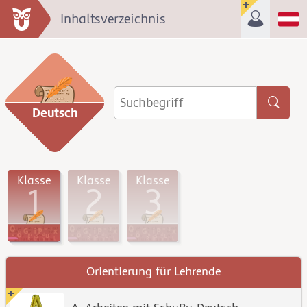
Inhaltsverzeichnis
Deutsch
Klasse
Klasse
Klasse
1
2
3
Orientierung für Lehrende