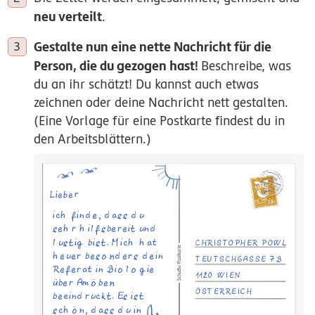
neu verteilt
.
Gestalte nun eine nette Nachricht für die
Person, die du gezogen hast!
Beschreibe, was
du an ihr schätzt! Du kannst auch etwas
zeichnen oder deine Nachricht nett gestalten.
(Eine Vorlage für eine Postkarte findest du in
den Arbeitsblättern.)
Lieber
Christopher,
ich finde, dass du
sehr hilfsbereit und
lustig bist. Mich hat
CHRISTOPHER POWL
heuer besonders dein
TEUTSCHGASSE 7B
Referat in Biologie
1120 WIEN
über Amöben
ÖSTERREICH
beeindruckt. Es ist
schön, dass du in