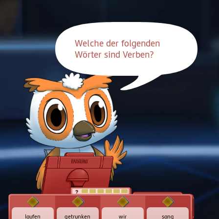
Welche der folgenden
Wörter sind Verben?
t
laufen
getrunken
wir
sang