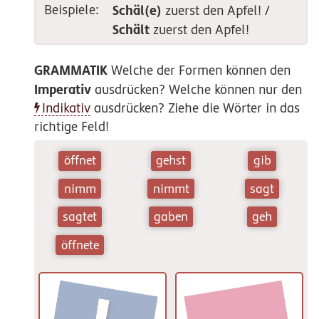
Beispiele:
Schäl(e)
zuerst den Apfel!
/
Schält
zuerst den Apfel!
GRAMMATIK
Welche der Formen können den
Imperativ
ausdrücken? Welche können nur den
Indikativ
ausdrücken? Ziehe die Wörter in das
richtige Feld!
öffnet
gehst
gib
nimm
nimmt
sagt
sagtet
gaben
geh
öffnete