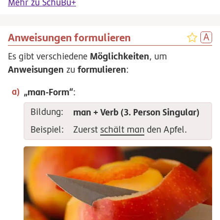
Mehr zu SchuBu+
Anweisungen formulieren
Möglichkeiten
Es gibt verschiedene
, um
Anweisungen
formulieren
zu
:
„man-Form“
:
Bildung:
man + Verb (3. Person Singular)
Beispiel:
Zuerst
schält man
den Apfel.