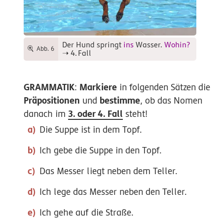
Der Hund springt
ins
Wasser.
Wohin?
Abb. 6
➝
4.
Fall
GRAMMATIK
Markiere
:
in folgenden Sätzen die
Präpositionen
bestimme
und
, ob das Nomen
3. oder 4. Fall
danach im
steht!
Die
Suppe
ist
in
dem
Topf
.
Ich
gebe
die
Suppe
in
den
Topf
.
Das
Messer
liegt
neben
dem
Teller
.
Ich
lege
das
Messer
neben
den
Teller
.
Ich
gehe
auf
die
Straße
.