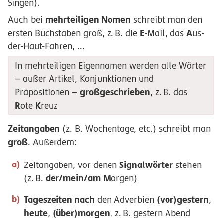
Singen).
mehrteiligen Nomen
Auch bei
schreibt man den
E
A
ersten Buchstaben groß,
z.
B.
die
-Mail, das
us-
der-Haut-Fahren, ...
In mehrteiligen Eigennamen werden alle Wörter
– außer Artikel, Konjunktionen und
großgeschrieben
Präpositionen –
,
z.
B.
das
R
K
ote
reuz
Zeitangaben
(z. B. Wochentage, etc.) schreibt man
groß
. Außerdem:
Signalwörter
Zeitangaben, vor denen
stehen
der/mein/am
M
(
z.
B.
orgen)
Tageszeiten nach
(vor)gestern
den Adverbien
,
heute
(über)morgen
,
,
z.
B.
gestern
A
bend