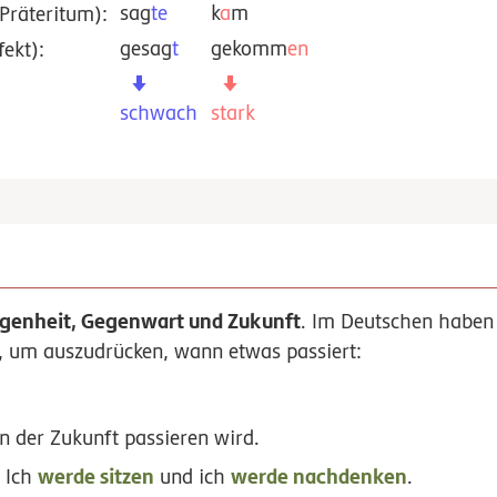
sag
te
k
a
m
Präteritum):
gesag
t
gekomm
en
fekt):
schwach
stark
genheit, Gegenwart und Zukunft
. Im Deutschen haben
, um auszudrücken, wann etwas passiert:
in der Zukunft passieren wird.
werde sitzen
werde nachdenken
.
Ich
und ich
.