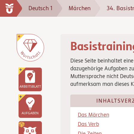
Deutsch 1
Märchen
34. Basist
Basistrainin
Diese Seite beinhaltet ei
dazugehörige Aufgaben zu
Muttersprache nicht Deuts
aufmerksam man dieses Ka
ARBEITSBLATT
INHALTSVER
AUFGABEN
Das Märchen
Das Verb
Die Zeiten