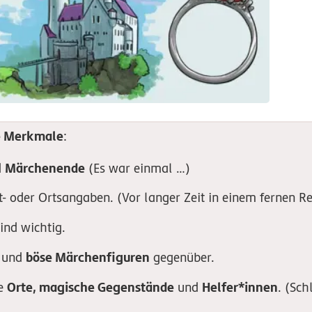
e Merkmale
:
Märchenende
d
(Es war einmal …)
t- oder Ortsangaben. (Vor langer Zeit in einem fernen R
ind wichtig.
böse Märchenfiguren
und
gegenüber.
Orte, magische Gegenstände
Helfer*innen
te
und
. (Sch