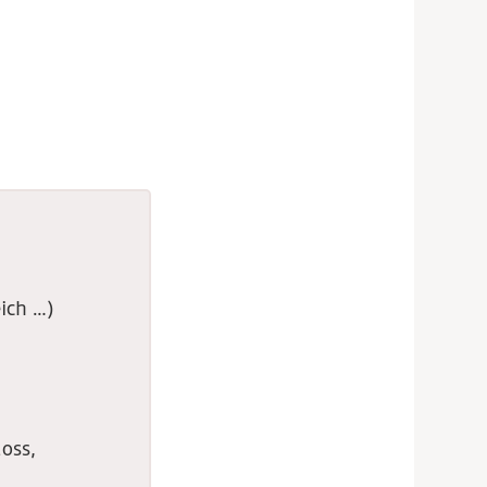
eich …)
loss,