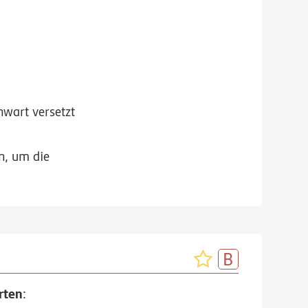
wart versetzt
n, um die
rten
: