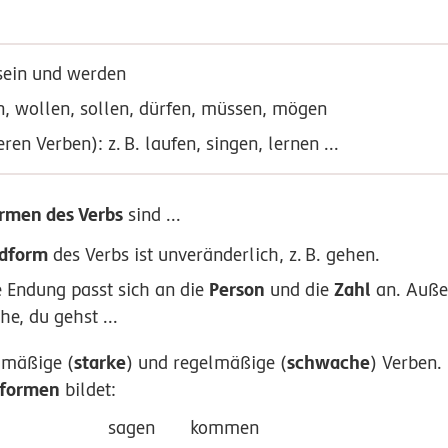
 sein und werden
n, wollen, sollen, dürfen, müssen, mögen
eren Verben):
z.
B.
laufen, singen, lernen ...
rmen des Verbs
sind ...
dform
des Verbs ist unveränderlich,
z.
B.
gehen.
Person
Zahl
re Endung passt sich an die
und die
an. Auße
he, du gehst ...
starke
schwache
lmäßige (
) und regelmäßige (
) Verben.
mformen
bildet:
sagen
kommen