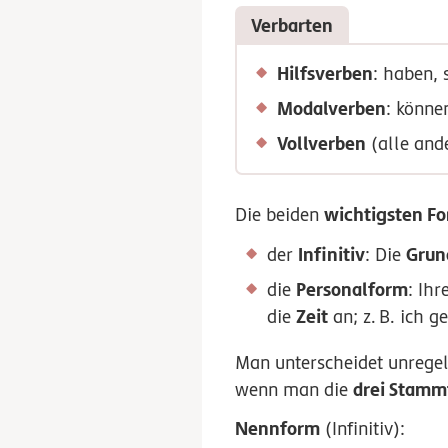
Verbarten
Hilfsverben
: haben,
Modalverben
: könne
Vollverben
(alle and
wichtigsten Fo
Die beiden
Infinitiv
Grun
der
: Die
Personalform
die
: Ih
Zeit
die
an;
z.
B.
ich ge
Man unterscheidet unrege
drei Stam
wenn man die
Nennform
(Infinitiv):