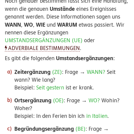
Noch genauer bestimmen lässt sich eine Handlung,
Umstände
wenn die genauen
eines Ereignisses
genannt werden. Diese Informationen sagen uns
WANN
WO
WIE
WARUM
,
,
und
etwas passiert. Wir
nennen diese Ergänzungen
UMSTANDSERGÄNZUNGEN (UE)
oder
ADVERBIALE BESTIMMUNGEN
.
Umstandsergänzungen
Es gibt die folgenden
:
Zeitergänzung
(ZE)
: Frage →
WANN?
Seit
wann? Wie lang?
Beispiel:
Seit gestern
ist er krank.
Ortsergänzung
(OE)
: Frage →
WO?
Wohin?
Woher?
Beispiel: In den Ferien bin ich
in Italien
.
Begründungsergänzung
(BE)
: Frage →