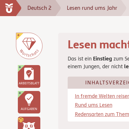
Deutsch 2
Lesen rund ums Jahr
Lesen macht
Einstieg
Das ist ein
zum Se
l
einem Jungen, der nicht
INHALTSVERZEI
ARBEITSBLATT
In fremde Welten reise
Rund ums Lesen
AUFGABEN
Redensarten zum Them