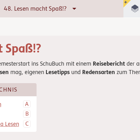
48. Lesen macht Spaß!?
 Spaß!?
Reisebericht
mesterstart ins SchuBuch mit einem
der a
esen
Lesetipps
Redensarten
mag, eigenen
und
zum Them
CHNIS
n
a Lesen