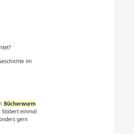
tet?
Geschichte im
Bücherwurm
in
 Stöbert einmal
sonders gern