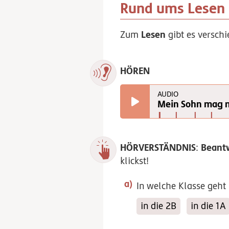
Rund ums Lesen
Lesen
Zum
gibt es versch
HÖREN
AUDIO
Mein Sohn mag n
HÖRVERSTÄNDNIS
Beant
:
klickst!
In welche Klasse geht
in die 2B
in die 1A