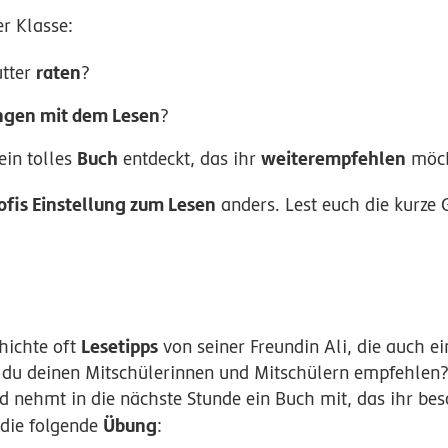
er Klasse:
raten
utter
?
ngen mit dem Lesen
?
Buch
weiterempfehlen
ein tolles
entdeckt, das ihr
möch
ofis Einstellung zum Lesen
anders. Lest euch die kurze 
Lesetipps
hichte oft
von seiner Freundin Ali, die auch e
 du deinen Mitschülerinnen und Mitschülern empfehlen?
d nehmt in die nächste Stunde ein Buch mit, das ihr be
Übung
 die folgende
: