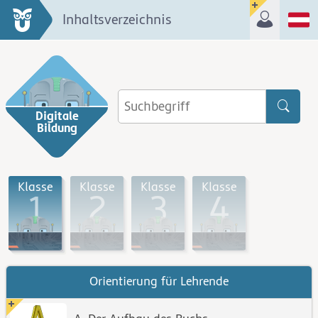
Inhaltsverzeichnis
Digitale
Bildung
Klasse
Klasse
Klasse
Klasse
1
2
3
4
Orientierung für Lehrende