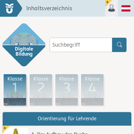
Inhaltsverzeichnis
Digitale
Bildung
Klasse
Klasse
Klasse
Klasse
1
2
3
4
Orientierung für Lehrende