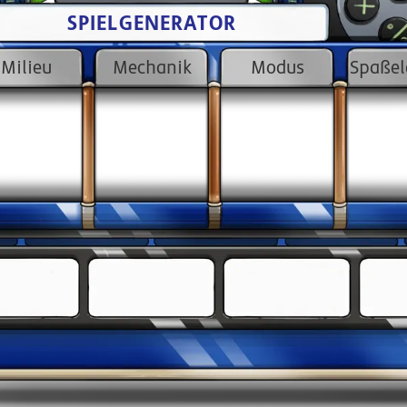
SPIELGENERATOR
Milieu
Mechanik
Modus
Spaße