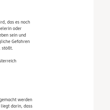
ird, das es noch
ielerin oder
eben sein und
ögliche Gefahren
l
stößt.
sterreich
s gemacht werden
liegt darin, dass