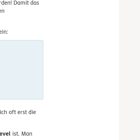
werden! Damit das
en
ein:
ch oft erst die
Level
ist. Man