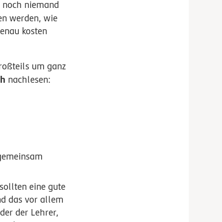
as noch niemand
en werden, wie
genau kosten
roßteils um ganz
ch
nachlesen:
 gemeinsam
 sollten eine gute
nd das vor allem
der der Lehrer,