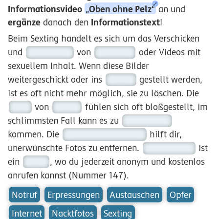
Informationsvideo
Oben ohne Pelz
„
“
an und
ergänze
Informationstext
danach den
!
Beim Sexting handelt es sich um das Verschicken
und
von
oder Videos mit
Austauschen
Nacktfotos
sexuellem Inhalt. Wenn diese Bilder
weitergeschickt oder ins
gestellt werden,
Internet
ist es oft nicht mehr möglich, sie zu löschen. Die
von
fühlen sich oft bloßgestellt, im
Opfer
Sexting
schlimmsten Fall kann es zu
Erpressungen
kommen. Die
hilft dir,
Internet- Ombudsstelle
unerwünschte Fotos zu entfernen.
ist
Rat auf Draht
ein
, wo du jederzeit anonym und kostenlos
Notruf
anrufen kannst (Nummer 147).
Notruf
Erpressungen
Austauschen
Opfer
Internet
Nacktfotos
Sexting