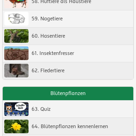
58. Huftiere als Haustiere
59. Nagetiere
60. Hasentiere
61. Insektenfresser
62. Fledertiere
Blütenpflanzen
63. Quiz
64. Blütenpflanzen kennenlernen