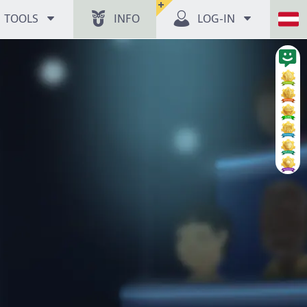
TEL
 &
TOOLS
INFO
LOG-IN
"