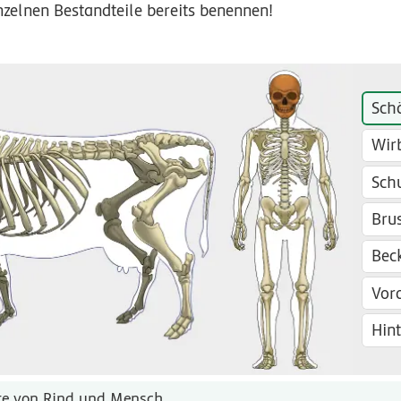
nzelnen Bestandteile bereits benennen!
Sch
Wir
Schu
Bru
Bec
Vor
Hin
tte von Rind und Mensch