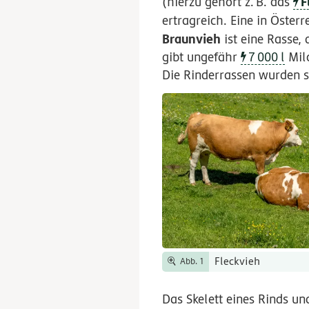
F
(hierzu gehört
z.
B.
das
ertragreich. Eine in Öster
Braunvieh
ist eine Rasse,
gibt ungefähr
7
000
l
Mil
Die Rinderrassen wurden so
Fleckvieh
Abb. 1
Das Skelett eines Rinds u