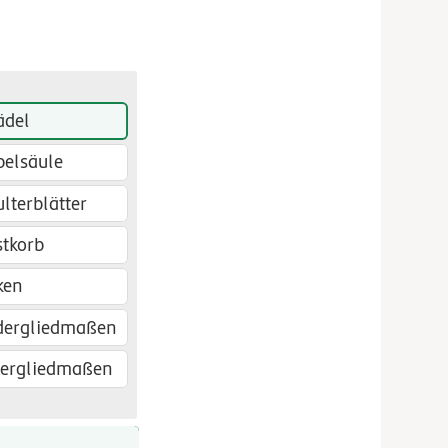
ädel
belsäule
lterblätter
stkorb
ken
dergliedmaßen
tergliedmaßen