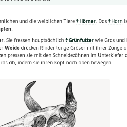
Hörner
nlichen und die weiblichen Tiere
. Das
Horn
i
apfen
.
er
Grünfutter
. Sie fressen hauptsächlich
wie Gras und K
Weide
er
drücken Rinder lange Gräser mit ihrer Zunge 
zen pressen sie mit den Schneidezähnen im Unterkiefer 
 Gras ab, indem sie ihren Kopf nach oben bewegen.