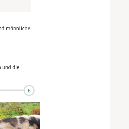
und männliche
n und die
6