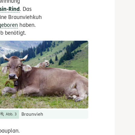
gewinnung
sin-Rind
. Das
Eine Braunviehkuh
geboren
haben.
b benötigt.
Braunvieh
Abb. 3
bauplan.