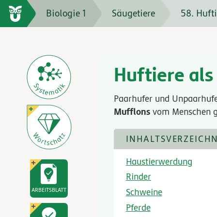
Biologie 1
Säugetiere
58. Huft
Huftiere als
Paarhufer und Unpaarhuf
Mufflons
vom Menschen gef
INHALTSVERZEICHN
Haustierwerdung
Rinder
ARBEITSBLATT
Schweine
Pferde