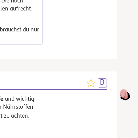
 Die noch
llen aufrecht
 brauchst du nur
fe
und wichtig
n Nährstoffen
t
zu achten.