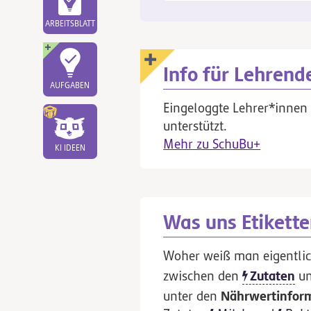
ARBEITSBLATT
Info für Lehrend
AUFGABEN
Eingeloggte Lehrer*innen 
unterstützt.
Mehr zu SchuBu+
KI IDEEN
Was uns Etikette
Woher weiß man eigentlic
Zutaten
zwischen den
un
Nährwertinfor
unter den