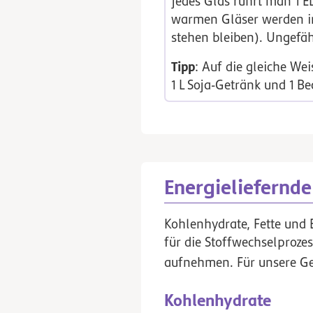
jedes Glas rührt man
1
E
warmen Gläser werden i
stehen bleiben). Ungefähr
Tipp
: Auf die gleiche We
1
L
Soja-Getränk
und
1
Be
Energieliefernde
Kohlenhydrate, Fette und E
für die Stoffwechselproze
aufnehmen. Für unsere Ges
Kohlenhydrate