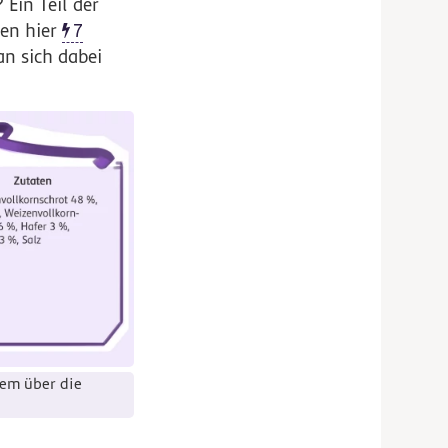
Ein Teil der
en hier
7
an sich dabei
rem über die