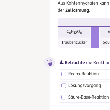
Aus Kohlenhydraten kann
Zellatmung
der
.
C
H
O
6
12
6
+
Traubenzucker
Sau
Betrachte
die Reaktion
Redox-Reaktion
Lösungsvorgang
Säure-Base-Reaktion