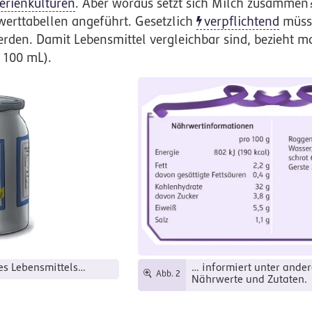
erienkulturen
. Aber woraus setzt sich Milch zusammen? 
werttabellen angeführt. Gesetzlich
verpflichtend
müss
werden. Damit Lebensmittel vergleichbar sind, bezieht m
 100 mL).
es Lebensmittels…
… informiert unter ande
Abb. 2
Nährwerte und Zutaten.