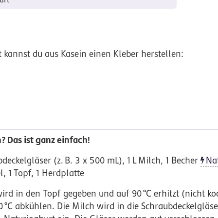
urt
kannst du aus Kasein einen Kleber herstellen:
? Das ist ganz einfach!
deckelgläser (
z.
B.
3 x 500 mL),
1
L
Milch
,
1
Becher
Na
l
,
1
Topf
,
1
Herdplatte
ird in den Topf gegeben und auf
90
°C
erhitzt (nicht k
0
°C
abkühlen. Die Milch wird in die Schraubdeckelgläser