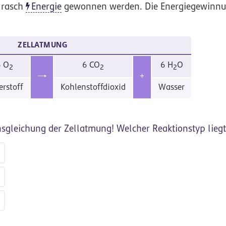
 rasch
Energie
gewonnen werden. Die Energiegewinnun
ZELLATMUNG
6 O
6 CO
6 H
O
2
2
2
+
erstoff
Kohlenstoffdioxid
Wasser
sgleichung der Zellatmung! Welcher Reaktionstyp liegt