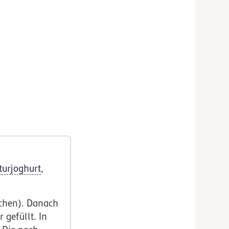
turjoghurt
,
ochen). Danach
 gefüllt. In