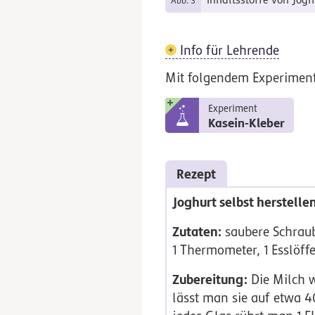
Inhaltsstoffe von Jogh
Abb. 3
Info für Lehrende
Mit folgendem Experiment 
Experiment
Kasein-Kleber
Rezept
Joghurt selbst herstellen
Zutaten:
saubere Schraub
1
Thermometer
,
1
Esslöffe
Zubereitung:
Die Milch w
lässt man sie auf etwa
4