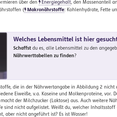
ormieren über den
Energiegehalt
, den Massenanteil a
Makronährstoffe
hrstoffen (
: Kohlenhydrate, Fette u
Welches Lebensmittel ist hier gesuch
Schaffst
du es, alle Lebensmittel zu den angege
Nährwerttabellen
zu
finden
?
stoffe, die in der Nährwertangabe in Abbildung 2 nicht 
hiedene Eiweiße, v.a. Kaseine und Molkenproteine, vor. 
macht der Milchzucker (Laktose) aus. Auch weitere Näh
 sind nicht aufgelistet. Weißt du, welcher Inhaltsstoff
 aber nicht angeführt ist? Es ist Wasser!