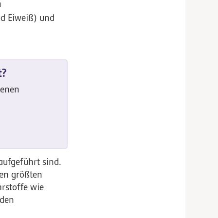
n
nd Eiweiß) und
t?
benen
aufgeführt sind.
Den größten
rstoffe wie
 den