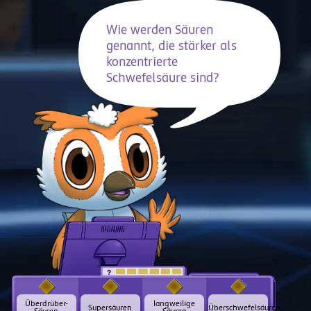
Wie werden Säuren
genannt, die stärker als
konzentrierte
Schwefelsäure sind?
t
Überdrüber-
langweilige
Supersäuren
Überschwefelsäuren