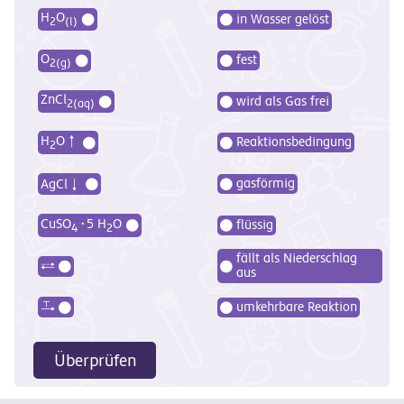
H
O
in Wasser gelöst
2
(l)
O
fest
2(g)
ZnCl
wird als Gas frei
2(aq)
H
O
Reaktionsbedingung
2
gasförmig
AgCl
·
CuSO
5 H
O
flüssig
4
2
fällt als Niederschlag
aus
umkehrbare Reaktion
Überprüfen