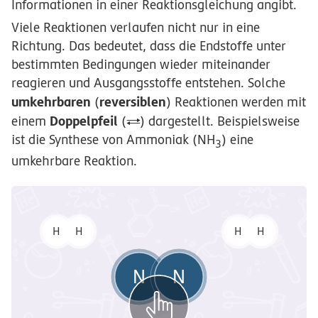
Informationen in einer Reaktionsgleichung angibt.
Viele Reaktionen verlaufen nicht nur in eine
Richtung. Das bedeutet, dass die Endstoffe unter
bestimmten Bedingungen wieder miteinander
reagieren und Ausgangsstoffe entstehen. Solche
umkehrbaren
reversiblen
(
) Reaktionen werden mit
Doppelpfeil
einem
(
) dargestellt. Beispielsweise
ist die Synthese von Ammoniak (NH
) eine
3
umkehrbare Reaktion.
H
H
H
H
ξ
ξ
ξ
ξ
ξ
ξ
ξ
ξ
N
N
ξ
ξ
ξ
ξ
ξ
ξ
ξ
ξ
ξ
ξ