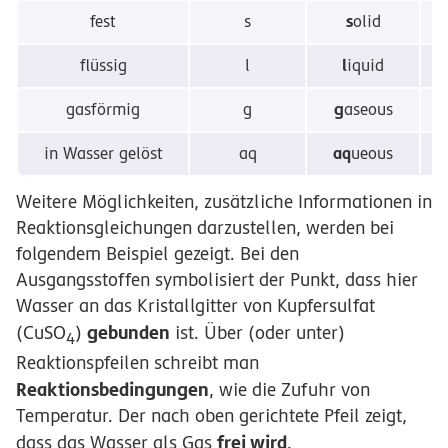
s
fest
s
olid
l
flüssig
l
iquid
g
gasförmig
g
aseous
aq
Z
in Wasser gelöst
aq
ueous
Weitere Möglichkeiten, zusätzliche Informationen in
Reaktionsgleichungen darzustellen, werden bei
folgendem Beispiel gezeigt. Bei den
Ausgangsstoffen symbolisiert der Punkt, dass hier
Wasser an das Kristallgitter von Kupfersulfat
gebunden
(CuSO
)
ist. Über (oder unter)
4
Reaktionspfeilen schreibt man
Reaktionsbedingungen
, wie die Zufuhr von
Temperatur. Der nach oben gerichtete Pfeil zeigt,
frei wird
dass das Wasser als Gas
.