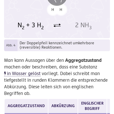
H
H
ξ
ξ
П
N
+ 3 H
2 NH
2
2
3
Der Doppelpfeil kennzeichnet umkehrbare
Abb. 4
(reversible) Reaktionen.
Aggregatzustand
Man kann Aussagen über den
machen oder beschreiben, dass eine Substanz
in Wasser gelöst
vorliegt. Dabei schreibt man
tiefgestellt in runden Klammern die entsprechende
Abkürzung. Diese leiten sich von englischen
Begriffen ab.
ENGLISCHER
AGGREGATZUSTAND
ABKÜRZUNG
B
BEGRIFF