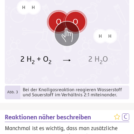
H
H
ξ
ξ
ξ
ξ
ξ
ξ
ξ
ξ
O
O
ξ
ξ
ξ
ξ
ξ
ξ
ξ
ξ
ξ
ξ
H
H
ξ
ξ
2 H
+ O
2 H
O
Ф
2
2
2
Bei der Knallgasreaktion reagieren Wasserstoff
Abb. 3
und Sauerstoff im Verhältnis 2:1 miteinander.
Reaktionen näher beschreiben
Manchmal ist es wichtig, dass man zusätzliche