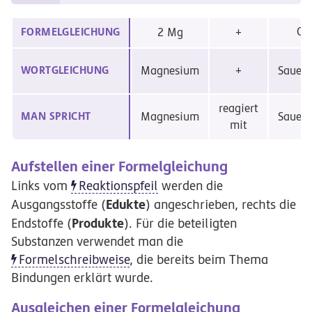
O
FORMELGLEICHUNG
2 Mg
+
2
WORTGLEICHUNG
Magnesium
+
Sauers
reagiert
MAN SPRICHT
Magnesium
Sauers
mit
Aufstellen einer Formelgleichung
Links vom
Reaktionspfeil
werden die
Edukte
Ausgangsstoffe (
) angeschrieben, rechts die
Produkte
Endstoffe (
). Für die beteiligten
Substanzen verwendet man die
Formelschreibweise
, die bereits beim Thema
Bindungen erklärt wurde.
Ausgleichen einer Formelgleichung