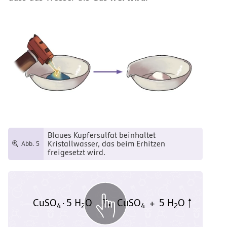
Blaues Kupfersulfat beinhaltet
Kristallwasser, das beim Erhitzen
Abb. 5
freigesetzt wird.
CuSO
5 H
O
CuSO
5 H
O
Т
⋅
+
С
4
2
4
2