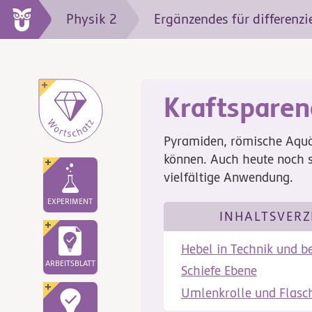
Physik 2
Ergänzendes für differenzi
Kraftsparen
Pyramiden, römische Aquä
können. Auch heute noch s
vielfältige Anwendung.
EXPERIMENT
INHALTSVERZ
Hebel in Technik und b
ARBEITSBLATT
Schiefe Ebene
Umlenkrolle und Flasc