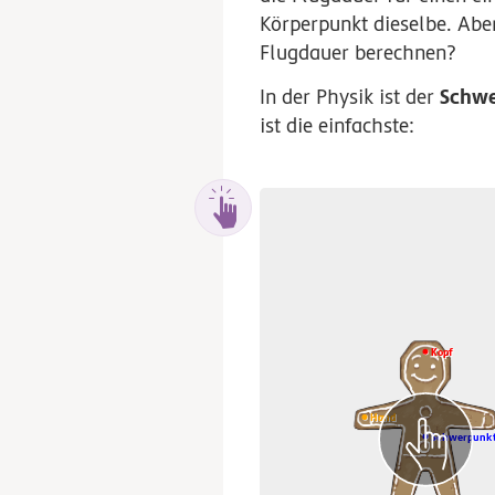
Körperpunkt dieselbe. Abe
Flugdauer berechnen?
Schw
In der Physik ist der
ist die einfachste:
Kopf
Kopf
Hand
Hand
Schwerpunk
Schwerpunk