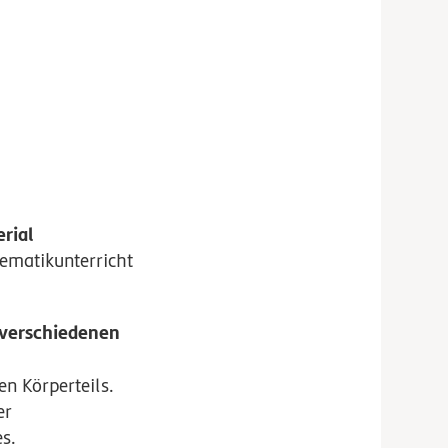
rial
hematikunterricht
 verschiedenen
n Körperteils.
er
s.