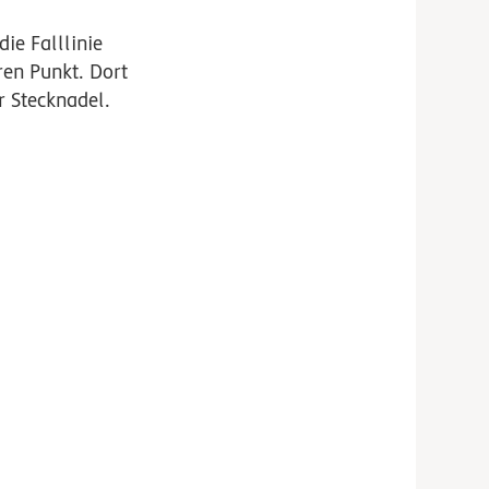
ie Falllinie
ren Punkt. Dort
r Stecknadel.