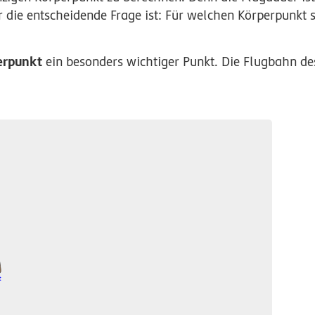
r die entscheidende Frage ist: Für welchen Körperpunkt 
erpunkt
ein besonders wichtiger Punkt. Die Flugbahn d
t
t