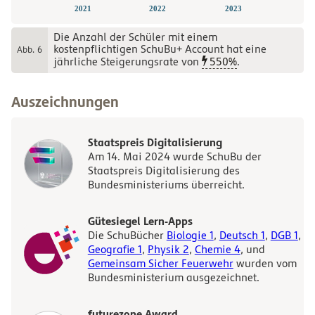
2021
2022
2023
Die Anzahl der Schüler mit einem
kostenpflichtigen SchuBu+ Account hat eine
Abb. 6
jährliche Steigerungsrate von
550%
.
Auszeichnungen
Staatspreis Digitalisierung
Am 14. Mai 2024 wurde SchuBu der
Staatspreis Digitalisierung des
Bundesministeriums überreicht.
Gütesiegel Lern-Apps
Die SchuBücher
Biologie 1
,
Deutsch 1
,
DGB 1
,
Geografie 1
,
Physik 2
,
Chemie 4
, und
Gemeinsam Sicher Feuerwehr
wurden vom
Bundesministerium ausgezeichnet.
futurezone Award