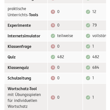
praktische
0
12
Tools
Unterrichts-
Experimente
0
79
Internetsimulator
teilweise
vollständ
Klassenfrage
0
1
Quiz
482
482
Klassenquiz
0
684
Schulzeitung
0
1
Wortschatz-Tool
mit Übungsspielen
0
1
für individuellen
Wortschatz