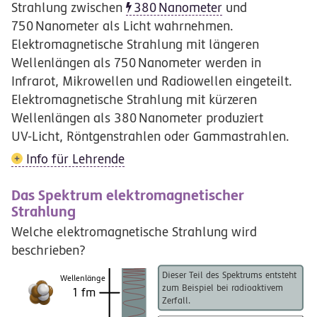
Strahlung zwischen
380
Nanometer
und
750
Nanometer
als Licht wahrnehmen.
Elektromagnetische Strahlung mit längeren
Wellenlängen als
750
Nanometer
werden in
Infrarot, Mikrowellen und Radiowellen eingeteilt.
Elektromagnetische Strahlung mit kürzeren
Wellenlängen als
380
Nanometer
produziert
UV-Licht
, Röntgenstrahlen oder Gammastrahlen.
Info für Lehrende
Das Spektrum elektromagnetischer
Strahlung
Welche elektromagnetische Strahlung wird
beschrieben?
Dieser Teil des Spektrums entsteht
Wellenlänge
zum Beispiel bei radioaktivem
1 fm
Zerfall.