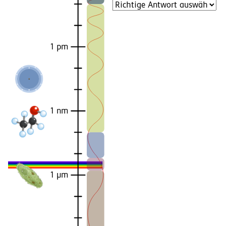
1 pm
1 nm
1 µm