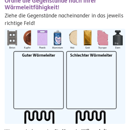
Ordne die Gegenstände nach ihrer
Wärmeleitfähigkeit!
Ziehe die Gegenstände nacheinander in das jeweils
richtige Feld!
Beton
Kupfer
Plastik
Aluminium
Holz
Gold
Styropor
Eisen
Guter
Wärmeleiter
Schlechter
Wärmeleiter