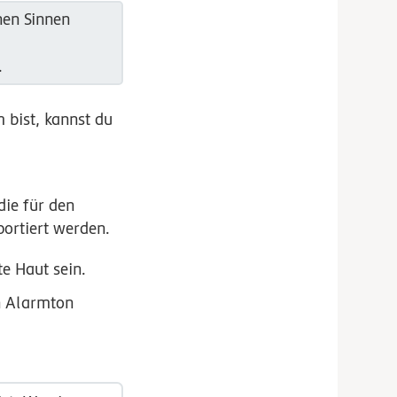
nen Sinnen
.
bist, kannst du
die für den
portiert werden.
e Haut sein.
en Alarmton