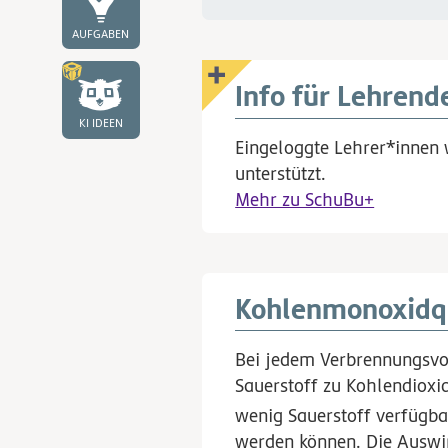
AUFGABEN
Info für Lehrend
KI IDEEN
Eingeloggte Lehrer*innen 
unterstützt.
Mehr zu SchuBu+
Kohlenmonoxidq
Bei jedem Verbrennungsvor
Sauerstoff zu Kohlendioxi
wenig Sauerstoff verfügb
werden können. Die Auswi