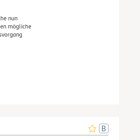
che nun
men mögliche
gsvorgang