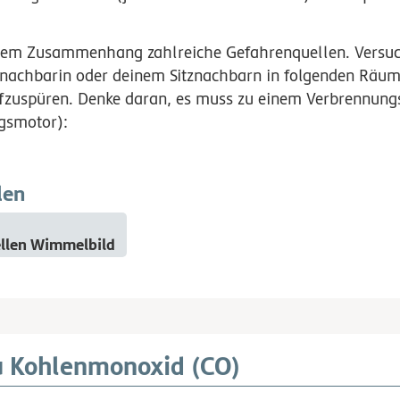
esem Zusammenhang zahlreiche Gefahrenquellen. Versu
znachbarin oder deinem Sitznachbarn in folgenden Räu
zuspüren. Denke daran, es muss zu einem Verbrennun
gsmotor):
len
llen Wimmelbild
u Kohlenmonoxid (CO)