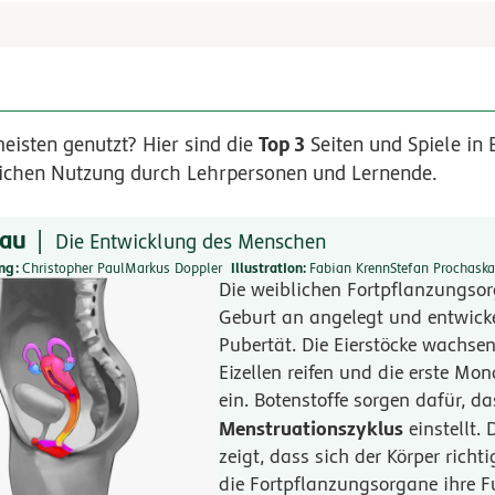
Top 3
eisten genutzt? Hier sind die
Seiten und Spiele in 
lichen Nutzung durch Lehrpersonen und Lernende.
rau
Die Entwicklung des Menschen
ung
Christopher Paul
Markus Doppler
Illustration
Fabian Krenn
Stefan Prochaska
Die weiblichen Fortpflanzungso
Geburt an angelegt und entwicke
Pubertät. Die Eierstöcke wachsen
Eizellen reifen und die erste Mon
ein. Botenstoffe sorgen dafür, da
Menstruationszyklus
einstellt.
zeigt, dass sich der Körper richt
die Fortpflanzungsorgane ihre F