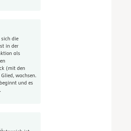
sich die
st in der
nktion als
ren
ck (mit den
 Glied, wachsen.
 beginnt und es
.