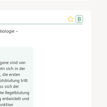
Biologie –
rgane sind von
ln sich in der
, die ersten
atsblutung tritt
ss sich der
 Die Regelblutung
ig entwickelt und
unktion