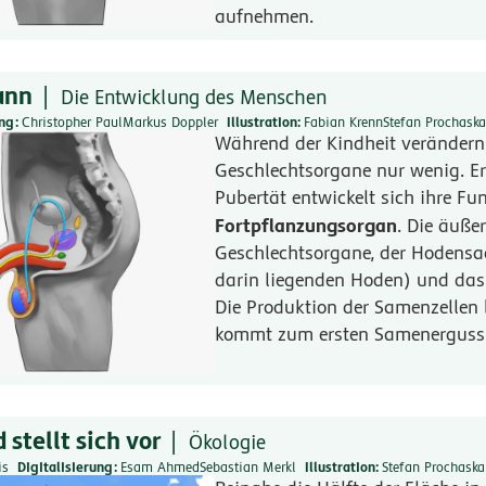
aufnehmen.
ann
Die Entwicklung des Menschen
ung
Christopher Paul
Markus Doppler
Illustration
Fabian Krenn
Stefan Prochaska
Während der Kindheit verändern 
Geschlechtsorgane nur wenig. Er
Pubertät entwickelt sich ihre Fu
Fortpflanzungsorgan
. Die äuße
Geschlechtsorgane, der Hodensa
darin liegenden Hoden) und das
Die Produktion der Samenzellen
kommt zum ersten Samenerguss
stellt sich vor
Ökologie
is
Digitalisierung
Esam Ahmed
Sebastian Merkl
Illustration
Stefan Prochaska