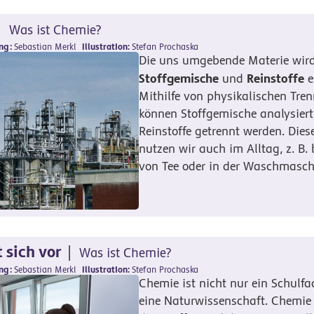
Was ist Chemie?
ung
Sebastian Merkl
Illustration
Stefan Prochaska
Die uns umgebende Materie wird
Stoffgemische
Reinstoffe
und
e
Mithilfe von physikalischen Tr
können Stoffgemische analysiert
Reinstoffe getrennt werden. Die
nutzen wir auch im Alltag, z. B.
von Tee oder in der Waschmasch
 sich vor
Was ist Chemie?
ung
Sebastian Merkl
Illustration
Stefan Prochaska
Chemie ist nicht nur ein Schulf
eine Naturwissenschaft. Chemie 